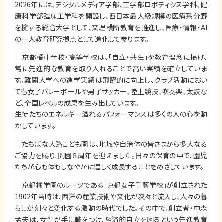
2026年には、デジタルメディア学部、工学部ロボティクス学科、健
康科学部臨床工学科を開設し、西日本最大級規模の医療系分野
を擁する総合大学として、文理横断教育を推進し、医療・情報・AI
の一大教育研究拠点として進化して参ります。
京都橘中学校・高等学校は、「自立・共生」を教育理念に掲げ、
常に先進的な教育を取り入れることで高い実績を確立していま
す。難関大学への進学実績は飛躍的に向上し、クラブ活動におい
ても女子バレーボールや男子サッカー、陸上競技、吹奏楽、太鼓な
ど、全国レベルの成果を生み出しています。
生徒たちのエネルギー溢れるパフォーマンスは多くの人の心を動
かしています。
たちばな大路こども園は、地域や自治体の皆さまから多大なる
ご協力を賜り、開園８周年を迎えました。日々の保育の中で、園児
たちが心も体もしなやかに逞しく成長することをめざしています。
京都橘学園のルーツである「京都女子手藝学校」が創立された
1902年当時は、西洋の産業技術や文化が次々と流入し、人々の暮
らしが刻々と変化する激動の時代でした。その中で、創立者・中森
孟夫は、女性が手に職をつけ、経済的自立を図るという先進教育