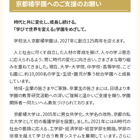
京都橘学園へのご支援のお願い
時代と共に変化し、成長し続ける。
「学びで世界を変える」学園をめざして。
学校法人京都橘学園は、2027年に創立125周年を迎えます。
人と社会に尽くす自立した人材の育成を掲げ、人々の学ぶ意志
に応えられるよう、常に時代の変化に向き合い、さまざまな取り組
みを重ねてきました。現在、大学・大学院、中学校・高等学校、こど
も園に、約10,000名の学生・生徒・園児が集う総合学園へと成長
しています。
地域・企業の皆さまやご家族、卒業生の皆さまには、日頃より本
学園の教育研究活動への深いご理解と温かいご支援を賜り、学園
関係者一同たいへん勇気づけられております。
京都橘大学は、2005年に男女共学化、大学名の改称、京都の私
立大学として初の看護学部を設置しました。2021年にはAI時代の
社会の要請に応える、工学部・経済学部・経営学部を開設。学部の
垣根を越えて学び合う教育システムを展開しています。さらに