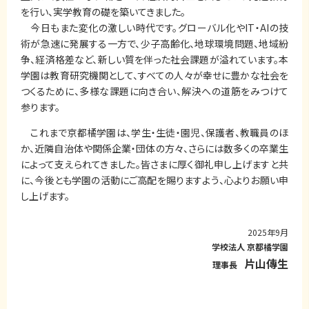
を行い、実学教育の礎を築いてきました。
今日もまた変化の激しい時代です。グローバル化やIT・AIの技
術が急速に発展する一方で、少子高齢化、地球環境問題、地域紛
争、経済格差など、新しい質を伴った社会課題が溢れています。本
学園は教育研究機関として、すべての人々が幸せに豊かな社会を
つくるために、多様な課題に向き合い、解決への道筋をみつけて
参ります。
これまで京都橘学園は、学生・生徒・園児、保護者、教職員のほ
か、近隣自治体や関係企業・団体の方々、さらには数多くの卒業生
によって支えられてきました。皆さまに厚く御礼申し上げますと共
に、今後とも学園の活動にご高配を賜りますよう、心よりお願い申
し上げます。
2025年9月
学校法人 京都橘学園
片山傳生
理事長