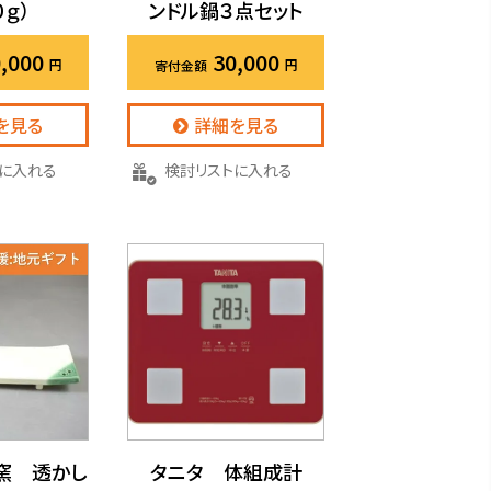
０ｇ）
ンドル鍋３点セット
,000
30,000
を見る
詳細を見る
トに入れる
検討リストに入れる
窯 透かし
タニタ 体組成計