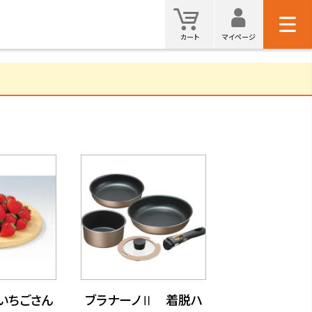
マイ
カート
カート
マイページ
検索
いちごさん
ブラナーノⅡ 着脱ハ