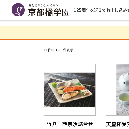
125周年を迎えて
お申し込み
11
件中
1
-
11
件表示
竹八 西京漬詰合せ
天皇杯受